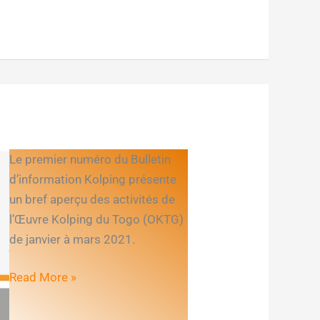
Bulletin
Le premier numéro du Bulletin
d’information
d’information Kolping présente
Kolping
un bref aperçu des activités de
N°
l’Œuvre Kolping du Togo (OKTG)
1
de janvier à mars 2021.
Read More »