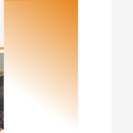
d’information
OKTG
N°4