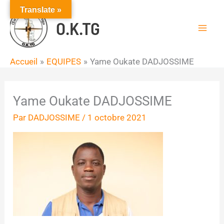
Aller
Translate »
au
O.K.TG
contenu
Accueil
EQUIPES
Yame Oukate DADJOSSIME
Yame Oukate DADJOSSIME
Par
DADJOSSIME
/
1 octobre 2021