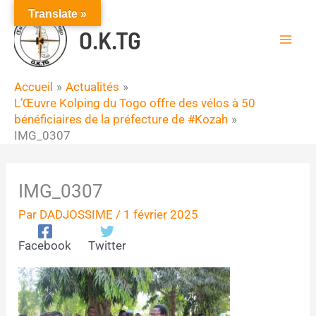
Aller
Translate »
au
O.K.TG
contenu
Accueil
Actualités
L’Œuvre Kolping du Togo offre des vélos à 50
bénéficiaires de la préfecture de #Kozah
IMG_0307
IMG_0307
Par
DADJOSSIME
/
1 février 2025
Facebook
Twitter