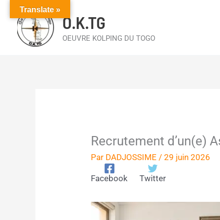
Aller
Translate »
O.K.TG
au
contenu
OEUVRE KOLPING DU TOGO
Recrutement d’un(e) As
Par
DADJOSSIME
/
29 juin 2026
Facebook
Twitter