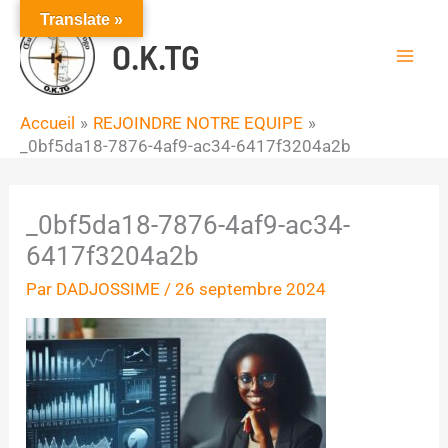
Aller
Translate »
au
O.K.TG
contenu
Accueil
REJOINDRE NOTRE EQUIPE
_0bf5da18-7876-4af9-ac34-6417f3204a2b
_0bf5da18-7876-4af9-ac34-
6417f3204a2b
Par
DADJOSSIME
/
26 septembre 2024