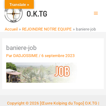
Aller
Translate »
au
O.K.TG
contenu
Accueil
REJOINDRE NOTRE EQUIPE
baniere-job
baniere-job
Par
DADJOSSIME
/
6 septembre 2023
Copyright © 2026 [Œuvre Kolping du Togo] O.K.TG |