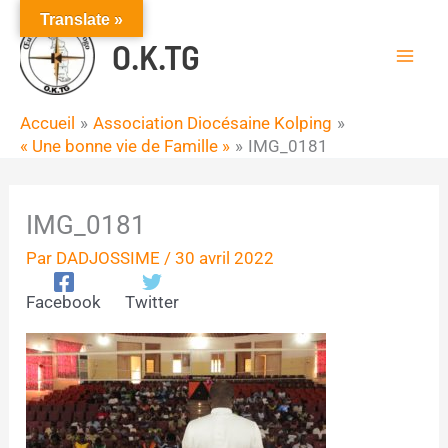
Aller
Translate »
au
O.K.TG
contenu
Accueil
Association Diocésaine Kolping
« Une bonne vie de Famille »
IMG_0181
IMG_0181
Par
DADJOSSIME
/
30 avril 2022
Facebook
Twitter